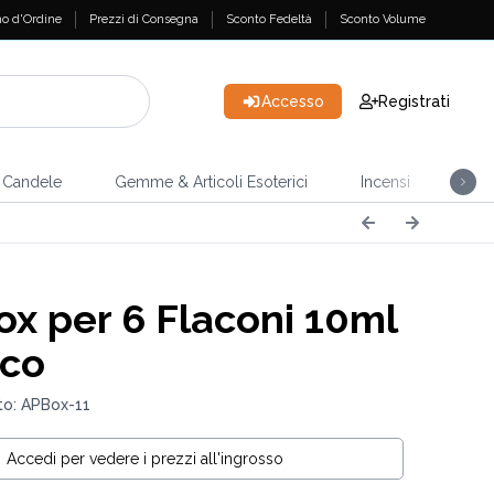
o d'Ordine
Prezzi di Consegna
Sconto Fedeltà
Sconto Volume
Accesso
Registrati
Candele
Gemme & Articoli Esoterici
Incensi
Casa
x per 6 Flaconi 10ml
nco
to: APBox-11
Accedi per vedere i prezzi all'ingrosso