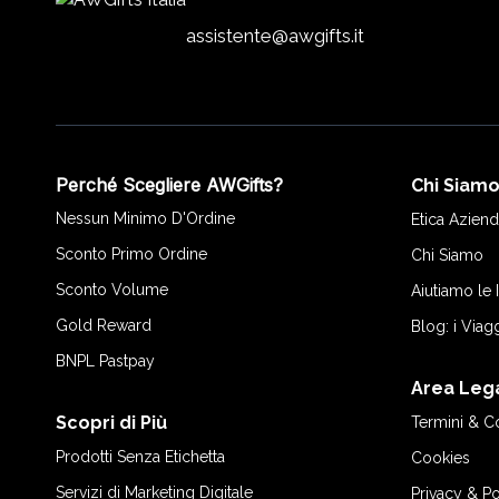
assistente@awgifts.it
Perché Scegliere AWGifts?
Chi Siam
Nessun Minimo D'Ordine
Etica Aziend
Sconto Primo Ordine
Chi Siamo
Sconto Volume
Aiutiamo le
Gold Reward
Blog: i Viag
BNPL Pastpay
Area Leg
Scopri di Più
Termini & C
Prodotti Senza Etichetta
Cookies
Servizi di Marketing Digitale
Privacy & Po