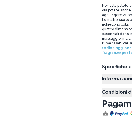
Non solo potete ac
ora potete anche 
aggiungere valore a
Le nostre
scatole
richiedono colla, 
quattro dimensioni
essenziali da 10 ml
massaggio, ma anc
Dimensioni dell
Ordina oggi per
fragranze per la
Specifiche 
Informazion
Condizioni d
Pagame