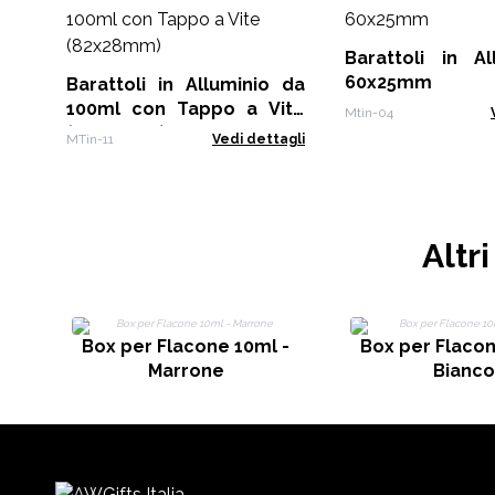
Barattoli in Al
60x25mm
Barattoli in Alluminio da
100ml con Tappo a Vite
Mtin-04
(82x28mm)
MTin-11
Vedi dettagli
Altr
Box per Flacone 10ml -
Box per Flacon
Marrone
Bianco