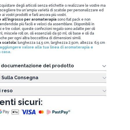
quistare degli articoli senza etichette o realizzare le vostre ma
scegliere tra un'ampia varietà di scatole per personalizzare ed
i vostri prodotti e farli ancora più vostri.
 all'ingrosso per aromaterapia
sono flat pack e non
rendendole più facili e veloci da assemblare. Disponibili in
 e tre colori, queste confezioni regalo sono adatte per oli
, miscele roll on, oli essenziali da 50 ml, oli base e oli da
he per ogni altra boccettina di dimensioni simili.
a scatola:
lunghezza 14,5 cm, larghezza 2,5cm, altezza: 6,5 cm
 aggiungere valore alla tua linea di aromaterapia e
 casa.
e documentazione del prodotto
i Sulla Consegna
i reso
nti sicuri: