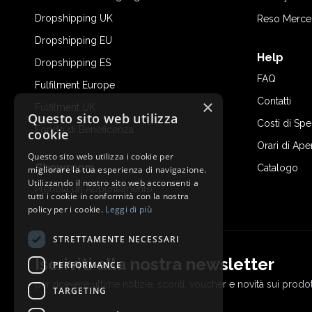
Dropshipping UK
Reso Merce
Dropshipping EU
Help
Dropshipping ES
FAQ
Fulfilment Europe
Contatti
×
Fulfilment UK
Questo sito web utilizza
Costi di Sp
Fondo di Beneficenza
cookie
Orari di Ape
Questo sito web utilizza i cookie per
Showroom
Catalogo
migliorare la tua esperienza di navigazione.
Utilizzando il nostro sito web acconsenti a
Prenota un Appuntamento
tutti i cookie in conformità con la nostra
policy per i cookie.
Leggi di più
STRETTAMENTE NECESSARI
Iscriviti alla nostra newsletter
PERFORMANCE
per ricevere ultime notizie, sconti, voucher e novità sui prodot
TARGETING