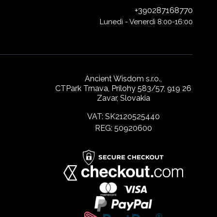
+390287168770
Lunedì - Venerdì 8:00-16:00
Ancient Wisdom s.r.o.,
CTPark Trnava, Prílohy 583/57, 919 26
Zavar, Slovakia
VAT: SK2120525440
REG: 50920600