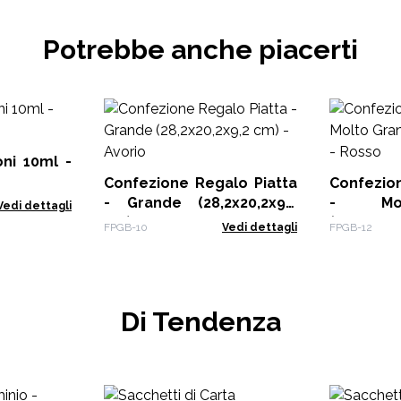
Potrebbe anche piacerti
ni 10ml -
Confezione Regalo Piatta
Confezio
- Grande (28,2x20,2x9,2
- Mol
Vedi dettagli
cm) - Avorio
(33x25x12
FPGB-10
Vedi dettagli
FPGB-12
Di Tendenza