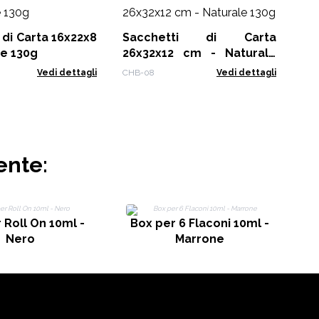
Sacchet
cm
8
Sacchetti di Carta
CHB
e 130g
26x32x12 cm - Naturale
130g
Vedi dettagli
CHB-08
Vedi dettagli
ente:
B
 Roll On 10ml -
Box per 6 Flaconi 10ml -
Nero
Marrone