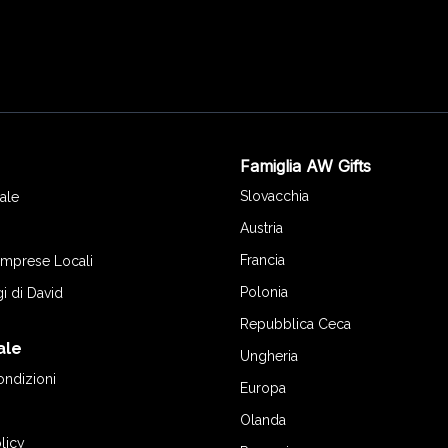
Famiglia AW Gifts
o
Slovacchia
ale
Austria
Francia
 Imprese Locali
Polonia
gi di David
Repubblica Ceca
ale
Ungheria
ondizioni
Europa
Olanda
licy