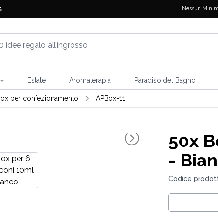
Nessun Minim
5
Estate
Aromaterapia
Paradiso del Bagno
ox per confezionamento
APBox-11
50x
Bo
- Bia
Codice prodot