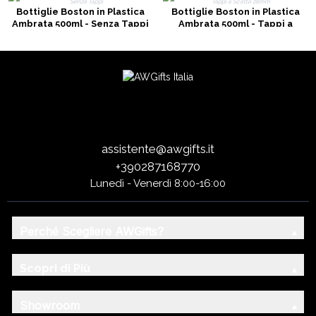
Bottiglie Boston in Plastica
Bottiglie Boston in Plastica
Ambrata 500ml - Senza Tappi
Ambrata 500ml - Tappi a
Scatto 28mm
assistente@awgifts.it
+390287168770
Lunedì - Venerdì 8:00-16:00
Perché Scegliere AWGifts?
Scopri di Più
Showroom