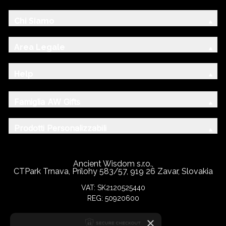
Chi Siamo
Area Legale
Help
Famiglia AW Gifts
Prodotti Personalizzabili
Ancient Wisdom s.r.o.,
CTPark Trnava, Prílohy 583/57, 919 26 Zavar, Slovakia
VAT: SK2120525440
REG: 50920600
×