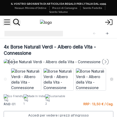
IL VOSTRO GROSSISTA DI ARTICOLI DA REGALO PER L'ITALIA DAL 1995
Nessun Minimo d'Ordine
Prezzi di Consegna
Sconto Fedeltà
Sconto Volume
Borse Naturali
ANB-01
4x
Borse Naturali Verdi - Albero della Vita -
Connessione
Eco Friendly
Made In India
Sustainable
ANB-01
RRP : 13,50 € / Cag.
Accedi per vedere i prezzi all'ingrosso