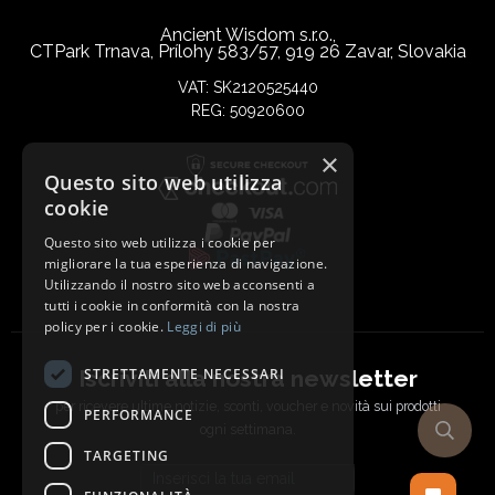
Ancient Wisdom s.r.o.,
CTPark Trnava, Prílohy 583/57, 919 26 Zavar, Slovakia
VAT: SK2120525440
REG: 50920600
×
Questo sito web utilizza
cookie
Questo sito web utilizza i cookie per
migliorare la tua esperienza di navigazione.
Utilizzando il nostro sito web acconsenti a
tutti i cookie in conformità con la nostra
policy per i cookie.
Leggi di più
Iscriviti alla nostra newsletter
STRETTAMENTE NECESSARI
per ricevere ultime notizie, sconti, voucher e novità sui prodotti
PERFORMANCE
ogni settimana.
TARGETING
Email address