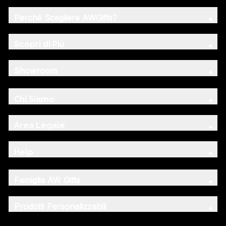
Perché Scegliere AWGifts?
Scopri di Più
Showroom
Chi Siamo
Area Legale
Help
Famiglia AW Gifts
Prodotti Personalizzabili