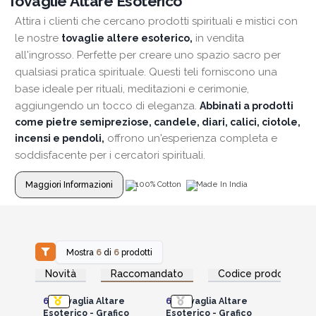
Tovaglie Altare Esoterico
Attira i clienti che cercano prodotti spirituali e mistici con
le nostre
in vendita
tovaglie altere esoterico,
all'ingrosso. Perfette per creare uno spazio sacro per
qualsiasi pratica spirituale. Questi teli forniscono una
base ideale per rituali, meditazioni e cerimonie,
aggiungendo un tocco di eleganza.
Abbinati a prodotti
come pietre semipreziose, candele, diari, calici, ciotole,
offrono un'esperienza completa e
incensi e pendoli,
soddisfacente per i cercatori spirituali.
Maggiori Informazioni
100% Cotton
Made In India
Mostra
6
di
6
prodotti
Accedi per vedere
Accedi per vedere
Novità
Raccomandato
Codice prodotto
i prezzi all'ingrosso
i prezzi all'ingrosso
6x
Tovaglia Altare
6x
Tovaglia Altare
Esoterico - Grafico
Esoterico - Grafico