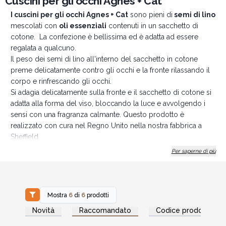
Cuscini per gli occhi Agnes + Cat
I cuscini per gli occhi Agnes + Cat
sono pieni di
semi di lino
mescolati con
oli essenziali
contenuti in un sacchetto di
cotone. La confezione è bellissima ed è adatta ad essere
regalata a qualcuno.
Il peso dei semi di lino all'interno del sacchetto in cotone
preme delicatamente contro gli occhi e la fronte rilassando il
corpo e rinfrescando gli occhi.
Si adagia delicatamente sulla fronte e il sacchetto di cotone si
adatta alla forma del viso, bloccando la luce e avvolgendo i
sensi con una fragranza calmante. Questo prodotto è
realizzato con cura nel Regno Unito nella nostra fabbrica a
Sheffield.
* Vegano * Naturale * Artigianale *
Per saperne di più
Procura i ai tuoi clienti questo regalo che li rilasserà,
ordina oggi.
Mostra
6
di
6
prodotti
Accedi per vedere
Accedi per vedere
Novità
Raccomandato
Codice prodotto
i prezzi all'ingrosso
i prezzi all'ingrosso