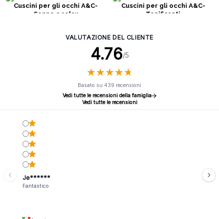
Cuscini per gli occhi A&C-
Cuscini per gli occhi A&C-
Sonno e relax
Tonificanti
VALUTAZIONE DEL CLIENTE
4.76
/5
★
★
★
★
★
★
★
★
★
★
Basato su 439 recensioni
Vedi tutte le recensioni della famiglia
Vedi tutte le recensioni
Je******
Fantastico