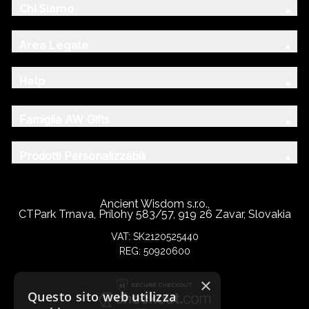
Chi Siamo
Area Legale
Help
Famiglia AW Gifts
Prodotti Personalizzabili
Ancient Wisdom s.r.o.,
CTPark Trnava, Prílohy 583/57, 919 26 Zavar, Slovakia
VAT: SK2120525440
REG: 50920600
×
Questo sito web utilizza