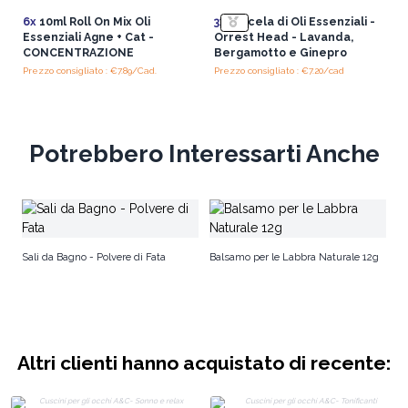
6x
10ml Roll On Mix Oli
3x
Miscela di Oli Essenziali -
Essenziali Agne + Cat -
Orrest Head - Lavanda,
CONCENTRAZIONE
Bergamotto e Ginepro
Prezzo consigliato : €7.89/Cad.
Prezzo consigliato : €7.20/cad
Potrebbero Interessarti Anche
Ma
Ag
Sali da Bagno - Polvere di Fata
Balsamo per le Labbra Naturale 12g
Altri clienti hanno acquistato di recente: