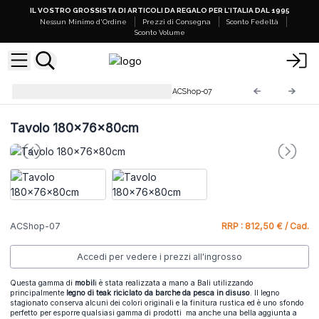
IL VOSTRO GROSSISTA DI ARTICOLI DA REGALO PER L'ITALIA DAL 1995
Nessun Minimo d'Ordine
Prezzi di Consegna
Sconto Fedeltà
Sconto Volume
Forniture in Legno Riciclato
ACShop-07
Tavolo 180x76x80cm
ACShop-07
RRP : 812,50 € / Cad.
Accedi per vedere i prezzi all'ingrosso
Questa gamma di
mobil
i è stata realizzata a mano a Bali utilizzando
principalmente
legno di teak riciclato da barche da pesca in disuso
. Il legno
stagionato conserva alcuni dei colori originali e la finitura rustica ed è uno sfondo
perfetto per esporre qualsiasi gamma di prodotti ma anche una bella aggiunta a