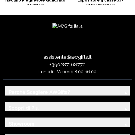
Tavolino Pieghevole Quadrato
Espositore 4 cassetti -
- 50x50cm
100x40x160cm
assistente@awgifts.it
+390287168770
Lunedì - Venerdì 8:00-16:00
Perché Scegliere AWGifts?
Scopri di Più
Showroom