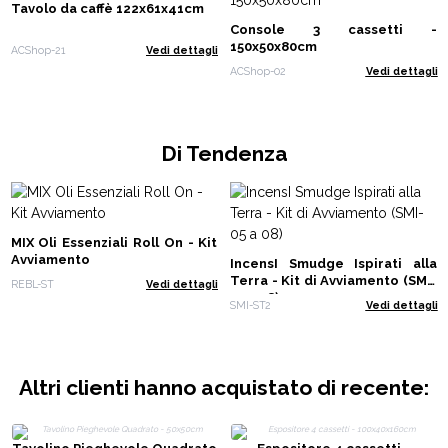
Tavolo da caffè 122x61x41cm
Console 3 cassetti -
150x50x80cm
ACShop-21
Vedi dettagli
ACShop-02
Vedi dettagli
Di Tendenza
MIX Oli Essenziali Roll On - Kit
Avviamento
IncensI Smudge Ispirati alla
Terra - Kit di Avviamento (SMI-
REBL-ST
Vedi dettagli
05 a 08)
SMI-ST2
Vedi dettagli
Altri clienti hanno acquistato di recente: