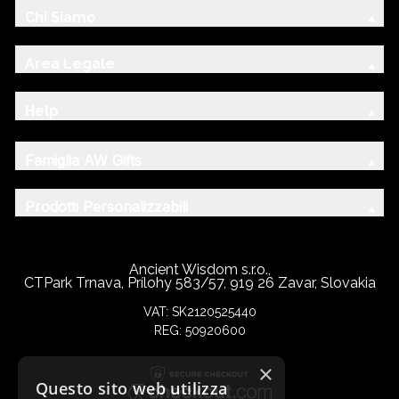
Chi Siamo
Area Legale
Help
Famiglia AW Gifts
Prodotti Personalizzabili
Ancient Wisdom s.r.o.,
CTPark Trnava, Prílohy 583/57, 919 26 Zavar, Slovakia
VAT: SK2120525440
REG: 50920600
×
Questo sito web utilizza