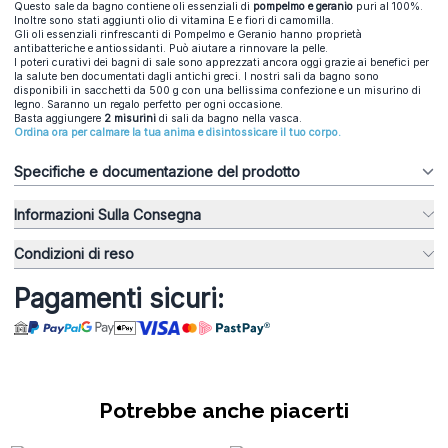
Questo sale da bagno contiene oli essenziali di
pompelmo e geranio
puri al 100%.
Inoltre sono stati aggiunti olio di vitamina E e fiori di camomilla.
Gli oli essenziali rinfrescanti di Pompelmo e Geranio hanno proprietà
antibatteriche e antiossidanti. Può aiutare a rinnovare la pelle.
I poteri curativi dei bagni di sale sono apprezzati ancora oggi grazie ai benefici per
la salute ben documentati dagli antichi greci. I nostri sali da bagno sono
disponibili in sacchetti da 500 g con una bellissima confezione e un misurino di
legno. Saranno un regalo perfetto per ogni occasione.
Basta aggiungere
2 misurini
di sali da bagno nella vasca.
Ordina ora per calmare la tua anima e disintossicare il tuo corpo.
Specifiche e documentazione del prodotto
Informazioni Sulla Consegna
Condizioni di reso
Pagamenti sicuri:
Potrebbe anche piacerti