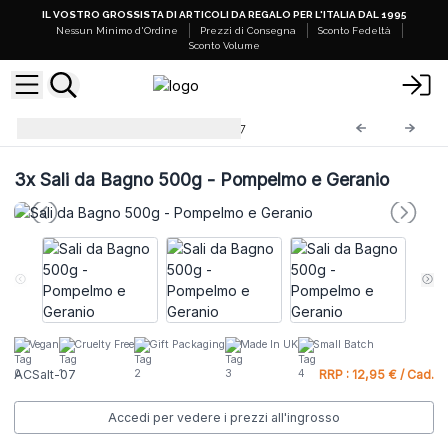
IL VOSTRO GROSSISTA DI ARTICOLI DA REGALO PER L'ITALIA DAL 1995
Nessun Minimo d'Ordine
Prezzi di Consegna
Sconto Fedeltà
Sconto Volume
Sali da Bagno 500g
ACSalt-07
3x
Sali da Bagno 500g - Pompelmo e Geranio
Vegan
Cruelty Free
Gift Packaging
Made In UK
Small Batch
ACSalt-07
RRP : 12,95 € / Cad.
Accedi per vedere i prezzi all'ingrosso