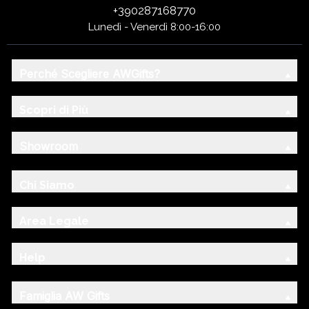
+390287168770
Lunedì - Venerdì 8:00-16:00
Perché Scegliere AWGifts?
Scopri di Più
Showroom
Chi Siamo
Area Legale
Help
Famiglia AW Gifts