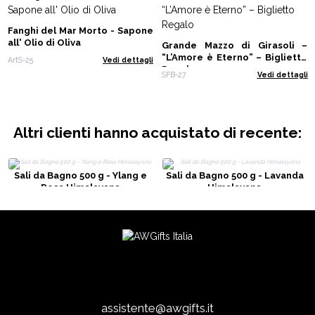
Fanghi del Mar Morto - Sapone
all' Olio di Oliva
Grande Mazzo di Girasoli –
“L’Amore è Eterno” – Biglietto
ArtS-25
Vedi dettagli
Regalo
SFB-27
Vedi dettagli
Altri clienti hanno acquistato di recente:
Sali da Bagno 500 g - Ylang e
Sali da Bagno 500 g - Lavanda
Rosa Himalayana
Himalayana
assistente@awgifts.it