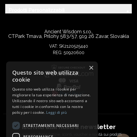
Prodotti Personalizzabili
Ancient Wisdom s.r.o.,
CTPark Trnava, Prílohy 583/57, 919 26 Zavar, Slovakia
VAT: SK2120525440
REG: 50920600
×
Questo sito web utilizza
cookie
Questo sito web utilizza i cookie per
migliorare la tua esperienza di navigazione.
Utilizzando il nostro sito web acconsenti a
tutti i cookie in conformità con la nostra
policy per i cookie.
Leggi di più
Iscriviti alla nostra newsletter
STRETTAMENTE NECESSARI
per ricevere ultime notizie, sconti, voucher e novità sui prodotti
PERFORMANCE