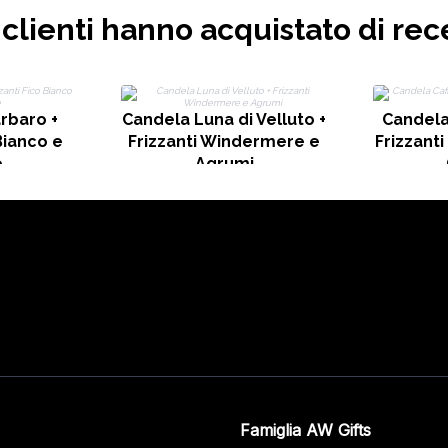
i clienti hanno acquistato di rec
rbaro +
Candela Luna di Velluto +
Candela
Bianco e
Frizzanti Windermere e
Frizzanti
e
Agrumi
Famiglia AW Gifts
o