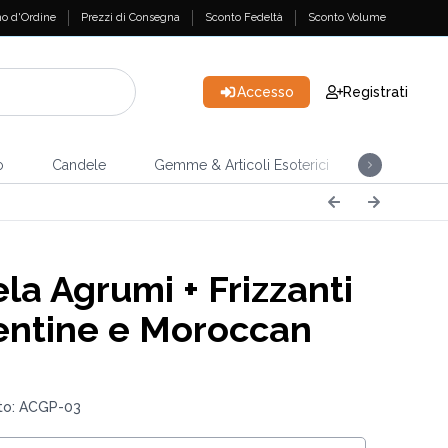
o d'Ordine
Prezzi di Consegna
Sconto Fedeltà
Sconto Volume
Accesso
Registrati
o
Candele
Gemme & Articoli Esoterici
Incensi
la Agrumi + Frizzanti
ntine e Moroccan
to: ACGP-03