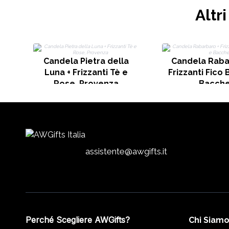
Altr
Candela Pietra della
Candela Raba
Luna + Frizzanti Tè e
Frizzanti Fico 
Rose, Provenza
Bacch
assistente@awgifts.it
Perché Scegliere AWGifts?
Chi Siam