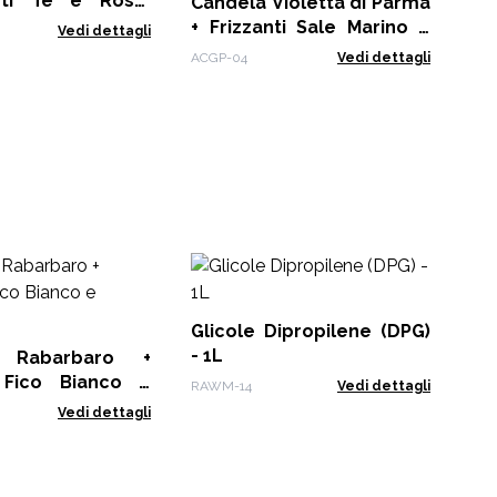
nti Tè e Rose,
- 1
Candela Violetta di Parma
+ Frizzanti Sale Marino e
Vedi dettagli
RAW
Muschio, Dolly Blue
ACGP-04
Vedi dettagli
Di
(S
Glicole Dipropilene (DPG)
RAW
- 1L
 Rabarbaro +
i Fico Bianco e
RAWM-14
Vedi dettagli
Vedi dettagli