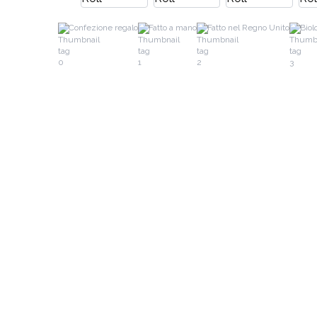
Confezione regalo
Fatto a mano
Fatto nel Regno Unito
Biol