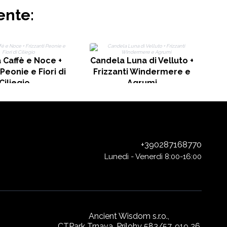
ente:
 Caffè e Noce +
Candela Luna di Velluto +
 Peonie e Fiori di
Frizzanti Windermere e
Ciliegio
Agrumi
+390287168770
Lunedì - Venerdì 8:00-16:00
Ancient Wisdom s.r.o.,
CTPark Trnava, Prílohy 583/57, 919 26