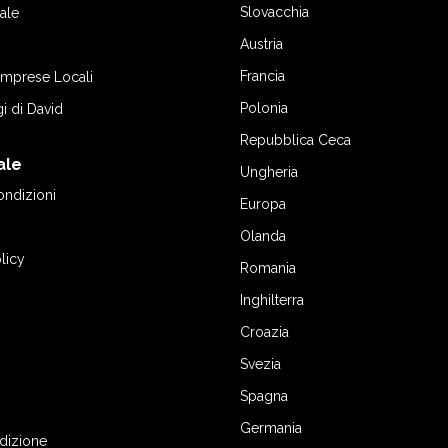
Slovacchia
ale
Austria
Francia
 Imprese Locali
Polonia
gi di David
Repubblica Ceca
ale
Ungheria
ondizioni
Europa
Olanda
licy
Romania
Inghilterra
Croazia
Svezia
Spagna
Germania
edizione