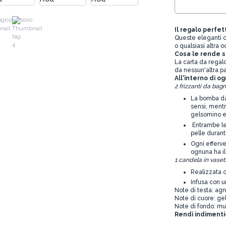
ogico
sono
Il regalo perfet
Queste eleganti c
o qualsiasi altra 
Cosa le rende s
La carta da regalo
da nessun'altra pa
All'interno di og
2 frizzanti da bag
La bomba da
sensi, mentr
gelsomino e 
Entrambe le
pelle durant
Ogni efferve
ognuna ha il
1 candela in vaset
Realizzata c
Infusa con un
Note di testa: ag
Note di cuore: ge
Note di fondo: mu
Rendi indimentic