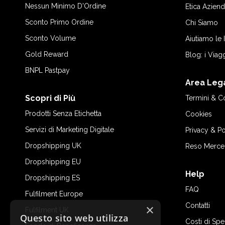
Nessun Minimo D'Ordine
Etica Aziend
Sconto Primo Ordine
Chi Siamo
Sconto Volume
Aiutiamo le
Gold Reward
Blog: i Viag
BNPL Pastpay
Area Leg
Scopri di Più
Termini & C
Prodotti Senza Etichetta
Cookies
Servizi di Marketing Digitale
Privacy & Po
Dropshipping UK
Reso Merce
Dropshipping EU
Help
Dropshipping ES
FAQ
Fulfilment Europe
Contatti
×
Fulfilment UK
Questo sito web utilizza
Costi di Sp