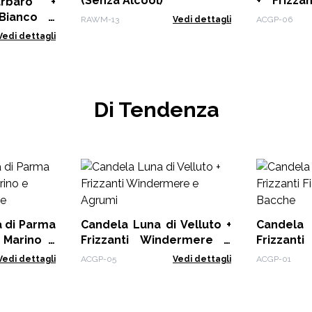
(Senza Alcool)
+ Frizza
arbaro +
Provenza
 Bianco e
RAWM-13
Vedi dettagli
ACGP-06
Vedi dettagli
Di Tendenza
a di Parma
Candela Luna di Velluto +
Candela
e Marino e
Frizzanti Windermere e
Frizzant
lue
Agrumi
Bacche
Vedi dettagli
ACGP-05
Vedi dettagli
ACGP-01