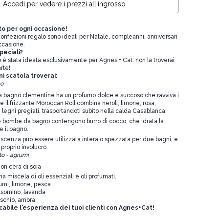
Accedi per vedere i prezzi all'ingrosso
to per ogni occasione!
onfezioni regalo sono ideali per Natale, compleanni, anniversari
occasione.
peciali?
 è stata ideata esclusivamente per Agnes + Cat: non la troverai
rte!
ni scatola troverai:
no
 bagno clementine ha un profumo dolce e succoso che ravviva i
e il frizzante Moroccan Roll combina neroli, limone, rosa,
legni pregiati, trasportandoti subito nella calda Casablanca.
 bombe da bagno contengono burro di cocco, che idrata la
e il bagno.
scenza può essere utilizzata intera o spezzata per due bagni, e
 proprio involucro.
to - agrumi
on cera di soia
a miscela di oli essenziali e oli profumati.
rumi, limone, pesca
lsomino, lavanda
schio, ambra
abile l'esperienza dei tuoi clienti con Agnes+Cat!