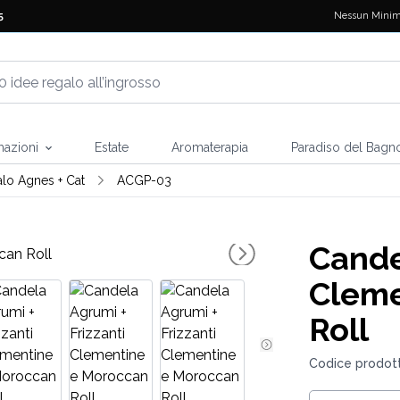
Nessun Minim
5
mazioni
Estate
Aromaterapia
Paradiso del Bagn
alo Agnes + Cat
ACGP-03
Cande
Cleme
Roll
Codice prodot