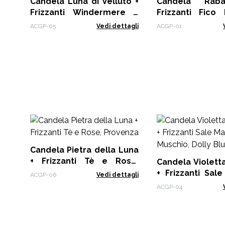
Candela Luna di Velluto +
Candela Rab
Frizzanti Windermere e
Frizzanti Fico
Agrumi
Bacche
ACGP-05
Vedi dettagli
ACGP-01
Candela Pietra della Luna
+ Frizzanti Tè e Rose,
Candela Violett
Provenza
+ Frizzanti Sal
ACGP-06
Vedi dettagli
Muschio, Dolly B
ACGP-04