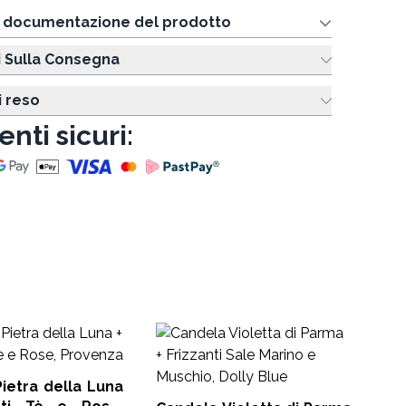
e documentazione del prodotto
i Sulla Consegna
i reso
nti sicuri:
Gl