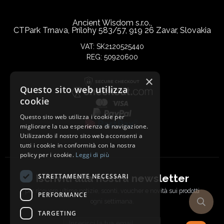
Ancient Wisdom s.r.o.,
CTPark Trnava, Prílohy 583/57, 919 26 Zavar, Slovakia
VAT: SK2120525440
REG: 50920600
×
Questo sito web utilizza
cookie
Questo sito web utilizza i cookie per
migliorare la tua esperienza di navigazione.
Utilizzando il nostro sito web acconsenti a
tutti i cookie in conformità con la nostra
policy per i cookie.
Leggi di più
Iscriviti alla nostra newsletter
STRETTAMENTE NECESSARI
per ricevere ultime notizie, sconti, voucher e novità sui prodotti
PERFORMANCE
ogni settimana.
TARGETING
Email address