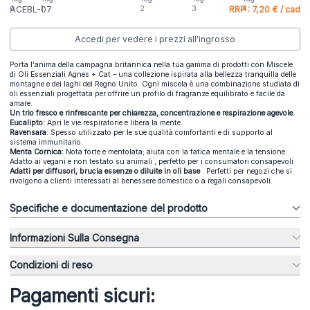
ACEBL-07
RRP : 7,20 € / cad
Accedi per vedere i prezzi all'ingrosso
Porta l'anima della campagna britannica nella tua gamma di prodotti con Miscele
di Oli Essenziali Agnes + Cat – una collezione ispirata alla bellezza tranquilla delle
montagne e dei laghi del Regno Unito. Ogni miscela è una combinazione studiata di
oli essenziali progettata per offrire un profilo di fragranze equilibrato e facile da
amare.
Un trio fresco e rinfrescante per chiarezza, concentrazione e respirazione agevole.
Eucalipto:
Apri le vie respiratorie e libera la mente.
Ravensara
: Spesso utilizzato per le sue qualità comfortanti e di supporto al
sistema immunitario.
Menta Cornica:
Nota forte e mentolata; aiuta con la fatica mentale e la tensione
Adatto ai vegani e non testato su animali , perfetto per i consumatori consapevoli
Adatti per diffusori, brucia essenze o diluite in oli base
. Perfetti per negozi che si
rivolgono a clienti interessati al benessere domestico o a regali consapevoli.
Specifiche e documentazione del prodotto
Informazioni Sulla Consegna
Condizioni di reso
Pagamenti sicuri: