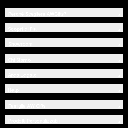
Perché Scegliere AWGifts?
Scopri di Più
Showroom
Chi Siamo
Area Legale
Help
Famiglia AW Gifts
Prodotti Personalizzabili