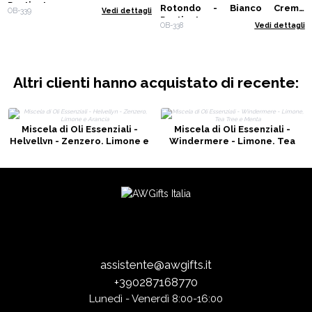
Puntinato
Rotondo - Bianco Crema
OB-339
Vedi dettagli
Puntinato
OB-338
Vedi dettagli
Altri clienti hanno acquistato di recente:
Miscela di Oli Essenziali -
Miscela di Oli Essenziali -
Helvellyn - Zenzero, Limone e
Windermere - Limone, Tea
Arancia
Tree e Menta
assistente@awgifts.it
+390287168770
Lunedì - Venerdì 8:00-16:00