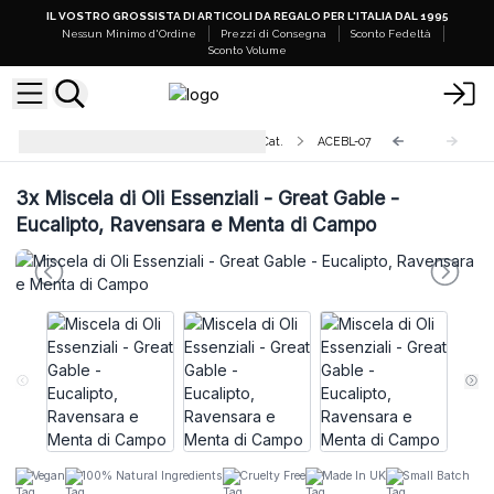
IL VOSTRO GROSSISTA DI ARTICOLI DA REGALO PER L'ITALIA DAL 1995
Nessun Minimo d'Ordine
Prezzi di Consegna
Sconto Fedeltà
Sconto Volume
Miscele di Oli Essenziali Agnes + Cat.
ACEBL-07
3x
Miscela di Oli Essenziali - Great Gable -
Eucalipto, Ravensara e Menta di Campo
Vegan
100% Natural Ingredients
Cruelty Free
Made In UK
Small Batch