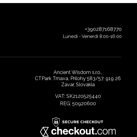
+390287168770
Lunedì - Venerdì 8:00-16:00
Ancient Wisdom s.r.o.,
CTPark Trnava, Prílohy 583/57, 919 26
Zavar, Slovakia
VAT: SK2120525440
REG: 50920600