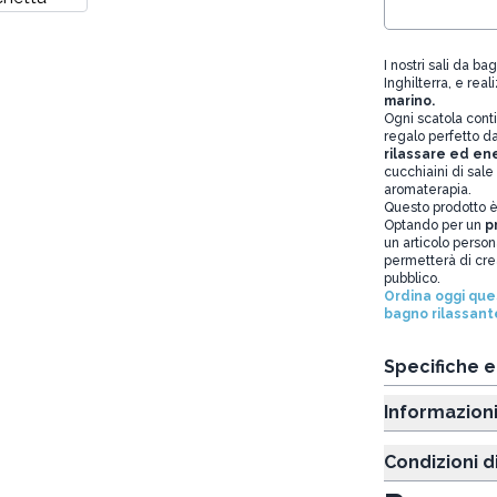
I nostri sali da ba
Inghilterra, e rea
marino.
Ogni scatola conti
regalo perfetto da 
rilassare ed ene
cucchiaini di sal
aromaterapia.
Questo prodotto è
Optando per un
p
un articolo person
permetterà di crear
pubblico.
Ordina oggi quest
bagno rilassant
Specifiche 
Informazion
Condizioni d