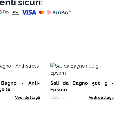
nti sicuri:
Se
di
 Bagno - Anti-
Sali da Bagno 500 g -
SSS
50 Gr
Epsom
Vedi dettagli
ACSalt-02
Vedi dettagli