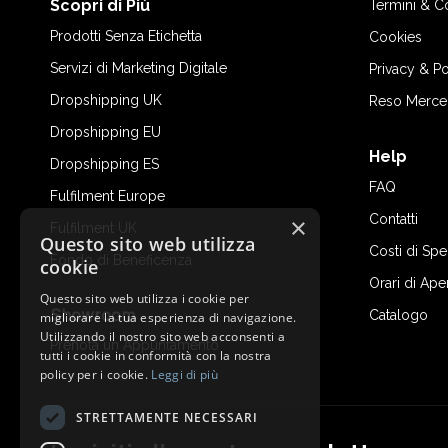
Scopri di Più
Termini & C
Prodotti Senza Etichetta
Cookies
Servizi di Marketing Digitale
Privacy & Po
Dropshipping UK
Reso Merce
Dropshipping EU
Help
Dropshipping ES
FAQ
Fulfilment Europe
Contatti
×
Fulfilment UK
Questo sito web utilizza
Costi di Sp
Fondo di Beneficenza
cookie
Orari di Ape
Questo sito web utilizza i cookie per
Showroom
Catalogo
migliorare la tua esperienza di navigazione.
Utilizzando il nostro sito web acconsenti a
Prenota un Appuntamento
tutti i cookie in conformità con la nostra
policy per i cookie.
Leggi di più
STRETTAMENTE NECESSARI