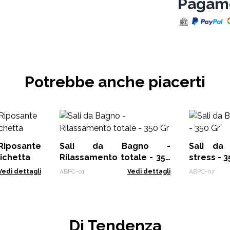
Pagame
Potrebbe anche piacerti
 Riposante
Sali da Bagno -
Sali da
tichetta
Rilassamento totale - 350
stress - 3
Gr
Vedi dettagli
ABPC-01
Vedi dettagli
ABPC-07
Di Tendenza