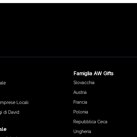
Famiglia AW Gifts
o
Slovacchia
ale
Austria
Francia
 Imprese Locali
Polonia
gi di David
Repubblica Ceca
ale
Ungheria