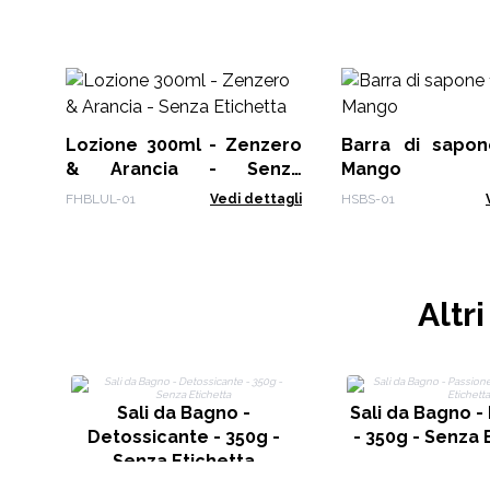
Lozione 300ml - Zenzero
Barra di sapon
& Arancia - Senza
Mango
Etichetta
FHBLUL-01
Vedi dettagli
HSBS-01
Altr
Sali da Bagno -
Sali da Bagno -
Detossicante - 350g -
- 350g - Senza 
Senza Etichetta