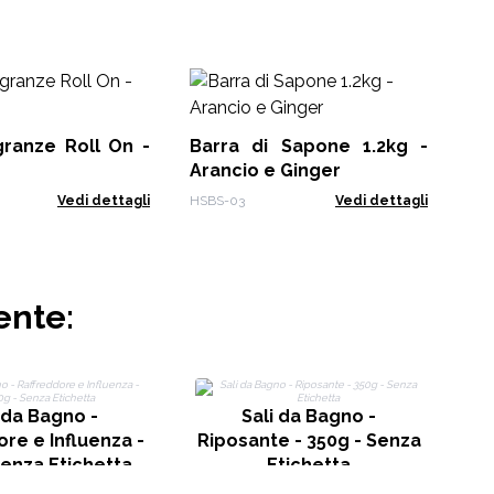
Ba
Fr
granze Roll On -
Barra di Sapone 1.2kg -
HSB
Arancio e Ginger
Vedi dettagli
HSBS-03
Vedi dettagli
ente:
 da Bagno -
Sali da Bagno -
re e Influenza -
Riposante - 350g - Senza
Senza Etichetta
Etichetta