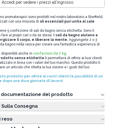
Accedi per vedere i prezzi all'ingrosso
gno aromaterapici sono prodotti nel nostro laboratorio a Sheffield,
lizzati con una miscela di
oli essenziali puri unita al sale
ene 5 confezione di sali da bagno senza etichetta. Sono il
fare ai propri cari o da se stessi.
I sali da bagno aiutano a
rgizzare il corpo, e liberare la mente.
Aggiungete 2 o 3
e da bagno nella vasca per creare una fantastica esperienza di
 disponibili anche in
confezioni da 7 kg.
rodotto senza etichetta
ti permetterà di offrire ai tuoi clienti
alizzato in linea con i valori del tuo marchio. Questo prodotto ti
e un articolo che rifletta la tua visione e i gusti del tuo
o prodotto per offrire ai vostri clienti la possibilità di un
e dopo una dura giornata di lavoro!
e documentazione del prodotto
i Sulla Consegna
i reso