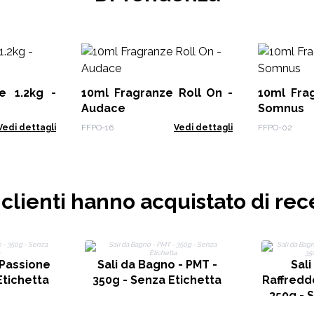
e 1.2kg -
10ml Fragranze Roll On -
10ml Fra
Audace
Somnus
Vedi dettagli
FFPO-16
Vedi dettagli
FFPO-02
i clienti hanno acquistato di rec
 Passione
Sali da Bagno - PMT -
Sali
Etichetta
350g - Senza Etichetta
Raffreddo
350g - 