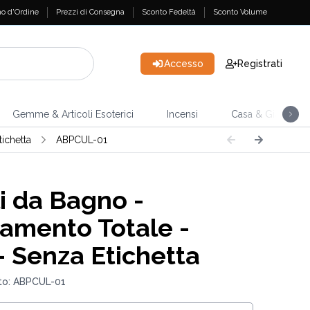
o d'Ordine
Prezzi di Consegna
Sconto Fedeltà
Sconto Volume
Accesso
Registrati
Gemme & Articoli Esoterici
Incensi
Casa & Giardino
ichetta
ABPCUL-01
i da Bagno -
samento Totale -
- Senza Etichetta
to: ABPCUL-01