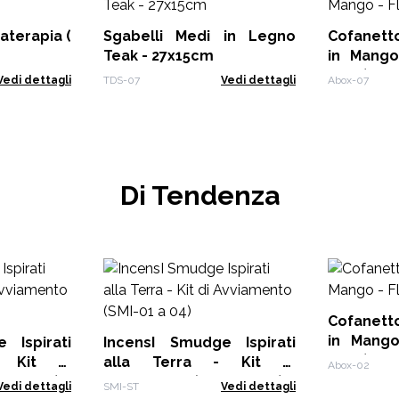
aterapia (
Sgabelli Medi in Legno
Cofanetto Aromate
Teak - 27x15cm
in Mango
Posti)
Vedi dettagli
TDS-07
Vedi dettagli
Abox-07
Di Tendenza
Cofanetto Aromate
in Mango 
 Ispirati
IncensI Smudge Ispirati
Posti)
- Kit di
alla Terra - Kit di
Abox-02
05 a 08)
Avviamento (SMI-01 a 04)
Vedi dettagli
SMI-ST
Vedi dettagli