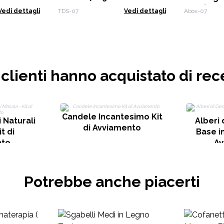
Posti)
Vedi dettagli
TDS-07
Vedi dettagli
Abox-07
i clienti hanno acquistato di rec
Candele Incantesimo Kit
 Naturali
Alberi
di Avviamento
t di
Base in
nto
Av
Potrebbe anche piacerti