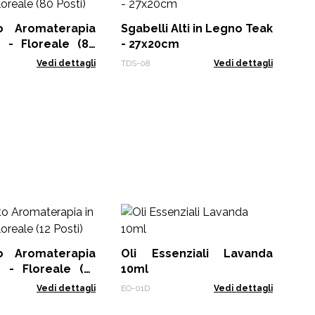
Ma
rapia
Sgabelli Alti in Legno Teak
RDS
 - Floreale (80
- 27x20cm
Vedi dettagli
TDS-08
Vedi dettagli
Ki
Ess
rapia
Oli Essenziali Lavanda
EO-
- Floreale (12
10ml
Vedi dettagli
EO-01D
Vedi dettagli