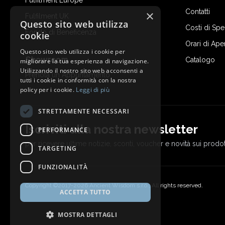
Fulfilment Europe
Contatti
×
Fulfilment UK
Questo sito web utilizza
Costi di Sp
Fondo di Beneficenza
cookie
Orari di Ape
Questo sito web utilizza i cookie per
Showroom
Catalogo
migliorare la tua esperienza di navigazione.
Utilizzando il nostro sito web acconsenti a
Prenota un Appuntamento
tutti i cookie in conformità con la nostra
policy per i cookie.
Leggi di più
STRETTAMENTE NECESSARI
Iscriviti alla nostra newsletter
PERFORMANCE
per ricevere ultime notizie, sconti, voucher e novità sui prodot
TARGETING
FUNZIONALITÀ
Copyright ©2017-2026 Ancient Wisdom s.r.o., All rights reserved.
ACCETTA TUTTO
MOSTRA DETTAGLI