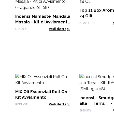
Top 12 Box Arom
24 Oli)
Incensi Namaste Mandala
Masala - Kit di Avviamento
ABoxEO-01
(Fragranze 01-08)
NMMi-ST
Vedi dettagli
MIX Oli Essenziali Roll On -
Kit Avviamento
IncensI Smudge
alla Terra 
REBL-ST
Vedi dettagli
Avviamento (SMI-
SMI-ST2