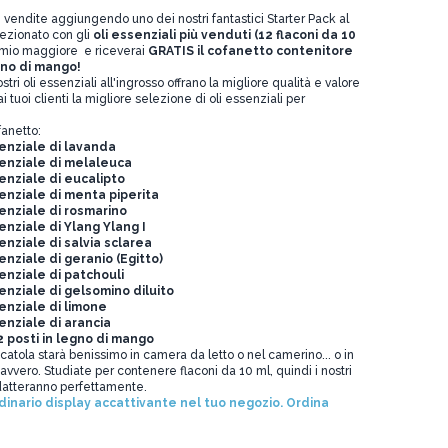
 vendite aggiungendo uno dei nostri fantastici Starter Pack al
ezionato con gli
oli essenziali più venduti (12 flaconi da 10
rmio maggiore e riceverai
GRATIS il cofanetto contenitore
gno di mango!
ri oli essenziali all'ingrosso offrano la migliore qualità e valore
ai tuoi clienti la migliore selezione di oli essenziali per
fanetto:
senziale di lavanda
senziale di melaleuca
senziale di eucalipto
senziale di menta piperita
senziale di rosmarino
senziale di Ylang Ylang I
senziale di salvia sclarea
enziale di geranio (Egitto)
senziale di patchouli
senziale di gelsomino diluito
senziale di limone
senziale di arancia
 posti in legno di mango
atola starà benissimo in camera da letto o nel camerino... o in
avvero. Studiate per contenere flaconi da 10 ml, quindi i nostri
 adatteranno perfettamente.
dinario display accattivante nel tuo negozio. Ordina