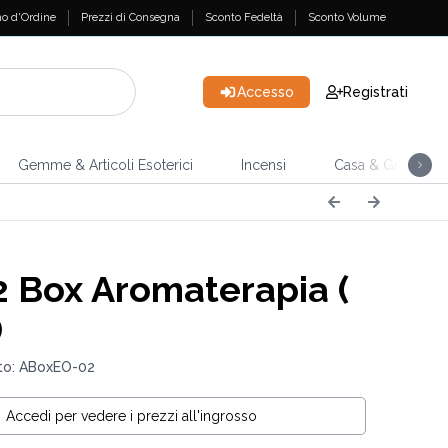
o d'Ordine
Prezzi di Consegna
Sconto Fedeltà
Sconto Volume
Accesso
Registrati
Gemme & Articoli Esoterici
Incensi
Casa & Giardino
2 Box Aromaterapia (
)
to: ABoxEO-02
Accedi per vedere i prezzi all'ingrosso