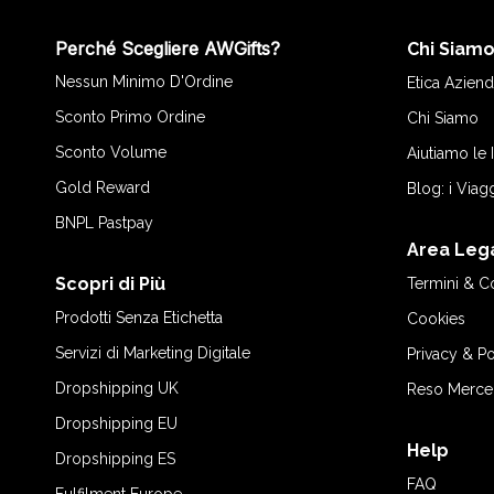
Perché Scegliere AWGifts?
Chi Siam
Nessun Minimo D'Ordine
Etica Aziend
Sconto Primo Ordine
Chi Siamo
Sconto Volume
Aiutiamo le
Gold Reward
Blog: i Viag
BNPL Pastpay
Area Leg
Scopri di Più
Termini & C
Prodotti Senza Etichetta
Cookies
Servizi di Marketing Digitale
Privacy & Po
Dropshipping UK
Reso Merce
Dropshipping EU
Help
Dropshipping ES
FAQ