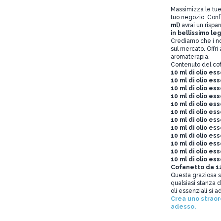
Massimizza le tue
tuo negozio. Conf
ml)
avrai un rispa
in bellissimo le
Crediamo che i nost
sul mercato. Offri 
aromaterapia.
Contenuto del co
10 ml di olio es
10 ml di olio es
10 ml di olio es
10 ml di olio es
10 ml di olio es
10 ml di olio es
10 ml di olio es
10 ml di olio ess
10 ml di olio es
10 ml di olio es
10 ml di olio es
10 ml di olio es
Cofanetto da 12
Questa graziosa sc
qualsiasi stanza d
oli essenziali si
Crea uno straor
adesso.