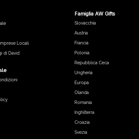
Famiglia AW Gifts
o
Slovacchia
ale
Austria
Francia
 Imprese Locali
Polonia
gi di David
Repubblica Ceca
ale
Ungheria
ondizioni
Europa
Olanda
licy
Romania
Inghilterra
Croazia
Svezia