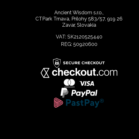
Ancient Wisdom s.r.o.,
CTPark Trnava, Prílohy 583/57, 919 26
Zavar, Slovakia
VAT: SK2120525440
REG: 50920600