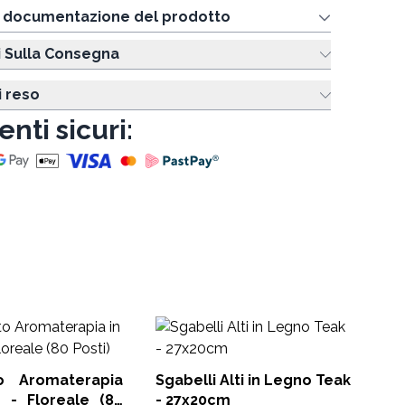
e documentazione del prodotto
i Sulla Consegna
i reso
nti sicuri:
Es
Ma
rapia
Sgabelli Alti in Legno Teak
RDS
 - Floreale (80
- 27x20cm