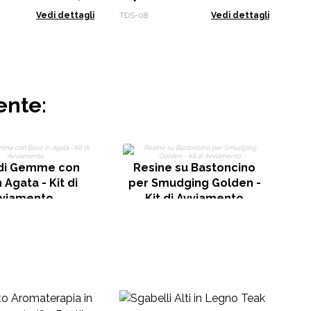
Vedi dettagli
TDS-08
Vedi dettagli
ente:
MI
 di Gemme con
Resine su Bastoncino
 Agata - Kit di
per Smudging Golden -
viamento
Kit di Avviamento
Es