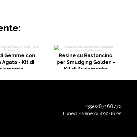
ente:
MI
 di Gemme con
Resine su Bastoncino
 Agata - Kit di
per Smudging Golden -
viamento
Kit di Avviamento
+390287168770
Lunedì - Venerdì 8:00-16:00