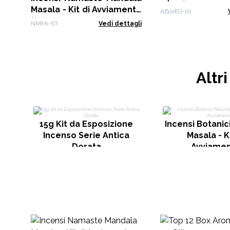
Masala - Kit di Avviamento
ABoxEO-01
(Fragranze 01-08)
NMMi-ST
Vedi dettagli
Altr
15g Kit da Esposizione
Incensi Botanici
Incenso Serie Antica
Masala - Ki
Dorata
Avviame