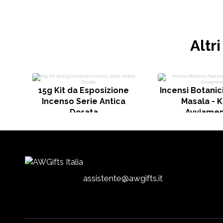
Altr
15g Kit da Esposizione
Incensi Botanici
Incenso Serie Antica
Masala - Ki
Dorata
Avviame
assistente@awgifts.it