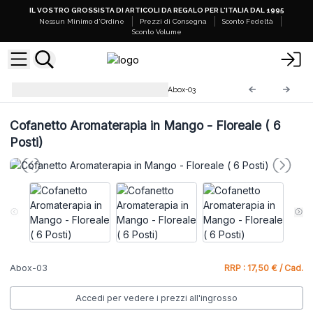
IL VOSTRO GROSSISTA DI ARTICOLI DA REGALO PER L'ITALIA DAL 1995
Nessun Minimo d'Ordine
Prezzi di Consegna
Sconto Fedeltà
Sconto Volume
Cofanetti per Aromaterapia
Abox-03
Cofanetto Aromaterapia in Mango - Floreale ( 6
Posti)
Abox-03
RRP : 17,50 € / Cad.
Accedi per vedere i prezzi all'ingrosso