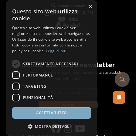
×
Questo sito web utilizza
cookie
Questo sito web utilizza i cookie per
migliorare la tua esperienza di navigazione.
Utilizzando il nostro sito web acconsenti a
tutti i cookie in conformità con la nostra
policy per i cookie.
Leggi di più
Iscriviti alla nostra newsletter
STRETTAMENTE NECESSARI
per ricevere ultime notizie, sconti, voucher e novità sui prodotti
PERFORMANCE
ogni settimana.
TARGETING
Email address
FUNZIONALITÀ
Iscriviti
ACCETTA TUTTO
MOSTRA DETTAGLI