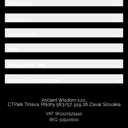
Showroom
Chi Siamo
Area Legale
Help
Famiglia AW Gifts
Prodotti Personalizzabili
Ancient Wisdom s.r.o.,
CTPark Trnava, Prílohy 583/57, 919 26 Zavar, Slovakia
VAT: SK2120525440
REG: 50920600