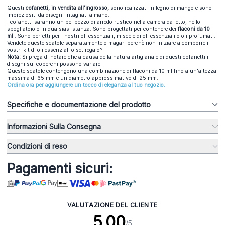
Questi
cofanetti, in vendita all'ingrosso,
sono realizzati in legno di mango e sono
impreziositi da disegni intagliati a mano.
I cofanetti saranno un bel pezzo di arredo rustico nella camera da letto, nello
spogliatoio o in qualsiasi stanza. Sono progettati per contenere dei
flaconi da 10
ml
.. Sono perfetti per i nostri oli essenziali, miscele di oli essenziali o oli profumati.
Vendete queste scatole separatamente o magari perchè non iniziare a comporre i
vostri kit di oli essenziali o set regalo?
Nota:
Si prega di notare che a causa della natura artigianale di questi cofanetti i
disegni sui coperchi possono variare.
Queste scatole contengono una combinazione di flaconi da 10 ml fino a un'altezza
massima di 65 mm e un diametro approssimativo di 25 mm.
Ordina ora per aggiungere un tocco di eleganza al tuo negozio.
Specifiche e documentazione del prodotto
Informazioni Sulla Consegna
Condizioni di reso
Pagamenti sicuri:
VALUTAZIONE DEL CLIENTE
5.00
/5