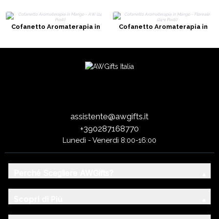
Cofanetto Aromaterapia in
Cofanetto Aromaterapia in
Mango - AW (24 Posti)
Mango - Floreale (24+1 Posti)
assistente@awgifts.it
+390287168770
Lunedì - Venerdì 8:00-16:00
Perché Scegliere AWGifts?
Scopri di Più