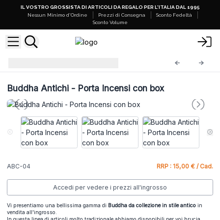
IL VOSTRO GROSSISTA DI ARTICOLI DA REGALO PER L'ITALIA DAL 1995
Nessun Minimo d'Ordine
Prezzi di Consegna
Sconto Fedeltà
Sconto Volume
Buddha Antichi
ABC-04
Buddha Antichi - Porta Incensi con box
ABC-04
RRP : 15,00 € / Cad.
Accedi per vedere i prezzi all'ingrosso
Vi presentiamo una bellissima gamma di
Buddha da collezione in stile antico
in
vendita all'ingrosso.
In questa linea di articoli molto tradizionale abbiamo disponibili per voi brucia