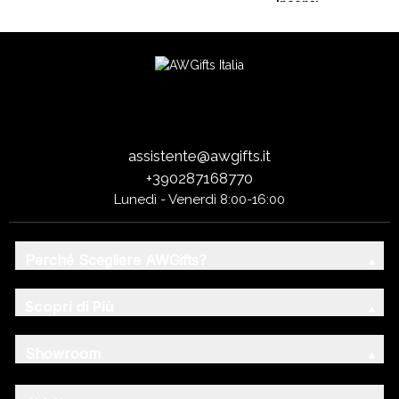
Incensi
assistente@awgifts.it
+390287168770
Lunedì - Venerdì 8:00-16:00
Perché Scegliere AWGifts?
Scopri di Più
Showroom