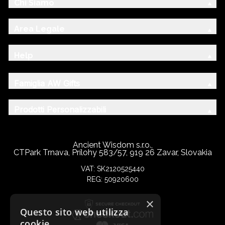
Chi Siamo
Area Legale
Help
Famiglia AW Gifts
Prodotti Personalizzabili
Ancient Wisdom s.r.o.,
CTPark Trnava, Prílohy 583/57, 919 26 Zavar, Slovakia
VAT: SK2120525440
REG: 50920600
×
Questo sito web utilizza
cookie