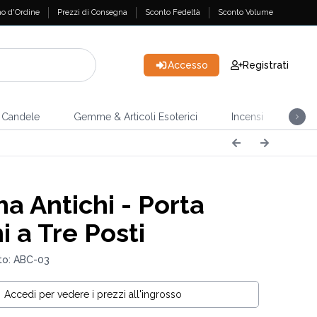
o d'Ordine
Prezzi di Consegna
Sconto Fedeltà
Sconto Volume
Accesso
Registrati
Candele
Gemme & Articoli Esoterici
Incensi
Casa
a Antichi - Porta
 a Tre Posti
to: ABC-03
Accedi per vedere i prezzi all'ingrosso