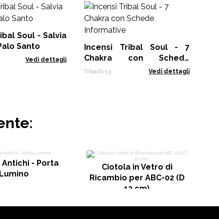
Inc
ibal Soul - Salvia
Trib
Palo Santo
Incensi Tribal Soul - 7
Chakra con Schede
Vedi dettagli
Informative
TribalSi-13
Vedi dettagli
ente:
Antichi - Porta
Ciotola in Vetro di
Lumino
Ricambio per ABC-02 (D
12 cm)