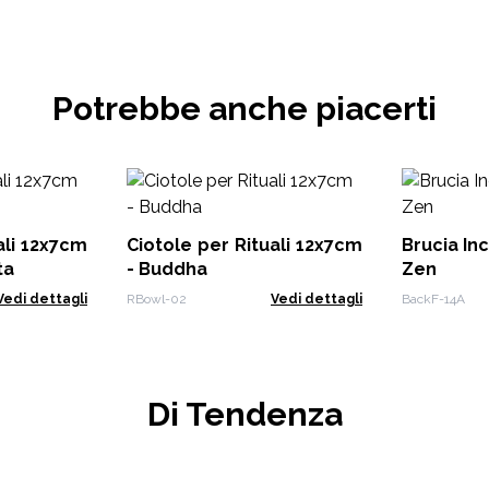
Potrebbe anche piacerti
ali 12x7cm
Ciotole per Rituali 12x7cm
Brucia Inc
ta
- Buddha
Zen
Vedi dettagli
RBowl-02
Vedi dettagli
BackF-14A
Di Tendenza