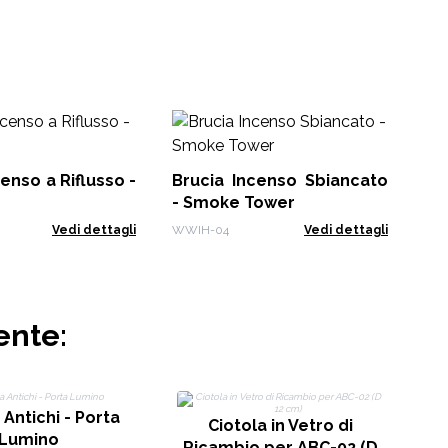
Po
Fi
enso a Riflusso -
Brucia Incenso Sbiancato
PAI
- Smoke Tower
Vedi dettagli
WWIH-04
Vedi dettagli
ente:
Antichi - Porta
Ciotola in Vetro di
Lumino
Ricambio per ABC-02 (D