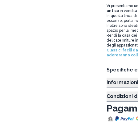
Vi presentiamo u
antico
in vendita 
In questa linea di 
essenze, porta inc
Inoltre sono ideali
spazio per la med
Rendi la casa dei 
delicate finiture i
degli appassionati 
Classici facili 
adoreranno coll
Specifiche 
Informazion
Condizioni d
Pagame