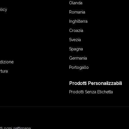
Olanda
licy
Romania
Inghilterra
Croazia
Svezia
Spagna
Germania
edizione
Portogallo
rtura
Prodotti Personalizzabili
Prodotti Senza Etichetta
ti ogni settimana.