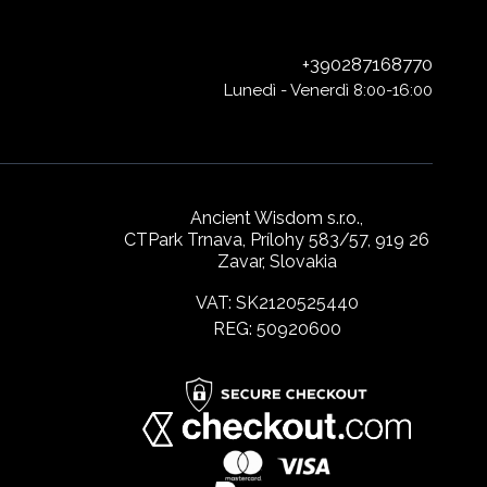
+390287168770
Lunedì - Venerdì 8:00-16:00
Ancient Wisdom s.r.o.,
CTPark Trnava, Prílohy 583/57, 919 26
Zavar, Slovakia
VAT: SK2120525440
REG: 50920600