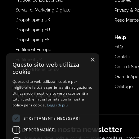
Prodotti Senza Etichetta
Cookies
Servizi di Marketing Digitale
Privacy & Po
Dropshipping UK
Reso Merce
Dropshipping EU
Help
Dropshipping ES
FAQ
Fulfilment Europe
Contatti
×
Fulfilment UK
Questo sito web utilizza
Costi di Sp
Fondo di Beneficenza
cookie
Orari di Ape
Questo sito web utilizza i cookie per
Showroom
Catalogo
migliorare la tua esperienza di navigazione.
Utilizzando il nostro sito web acconsenti a
Prenota un Appuntamento
tutti i cookie in conformità con la nostra
policy per i cookie.
Leggi di più
STRETTAMENTE NECESSARI
Iscriviti alla nostra newsletter
PERFORMANCE
per ricevere ultime notizie, sconti, voucher e novità sui prodot