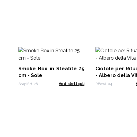
Smoke Box in Steatite 25
Ciotole per Ritu
cm - Sole
- Albero della Vi
SoapISH-28
Vedi dettagli
RBowl-04