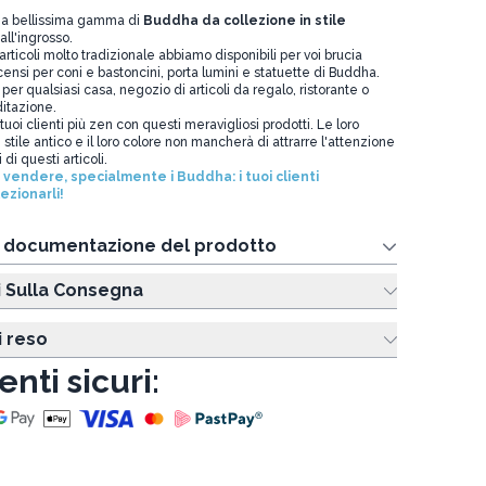
na bellissima gamma di
Buddha da collezione in stile
all'ingrosso.
articoli molto tradizionale abbiamo disponibili per voi brucia
ensi per coni e bastoncini, porta lumini e statuette di Buddha.
 per qualsiasi casa, negozio di articoli da regalo, ristorante o
itazione.
tuoi clienti più zen con questi meravigliosi prodotti. Le loro
n stile antico e il loro colore non mancherà di attrarre l'attenzione
di questi articoli.
da vendere, specialmente i Buddha: i tuoi clienti
ezionarli!
e documentazione del prodotto
i Sulla Consegna
i reso
nti sicuri: