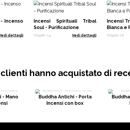
- Incenso
Incensi Spirituali Tribal
Incensi Tr
Soul - Purificazione
Bianca e 
Vedi dettagli
TribalRi-04
Vedi dettagli
TribalSi-06
i clienti hanno acquistato di rec
i - Mano
Buddha Antichi - Porta
Buddha 
ensi
Incensi con box