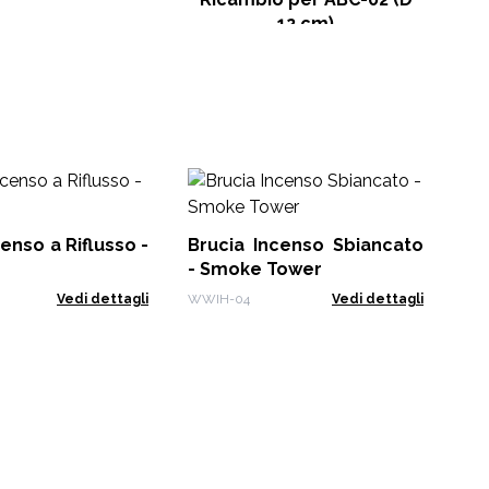
12 cm)
Po
Fi
enso a Riflusso -
Brucia Incenso Sbiancato
PAI
- Smoke Tower
Vedi dettagli
WWIH-04
Vedi dettagli