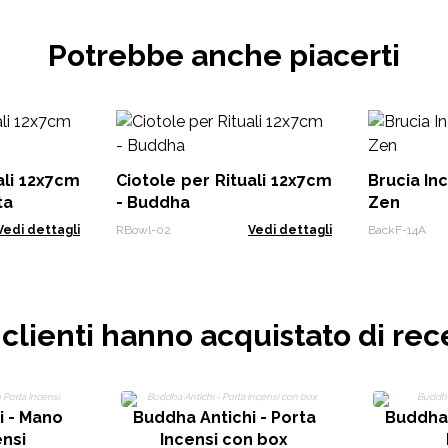
Potrebbe anche piacerti
ali 12x7cm
Ciotole per Rituali 12x7cm
Brucia Inc
ta
- Buddha
Zen
Vedi dettagli
RBowl-02
Vedi dettagli
BackF-14A
i clienti hanno acquistato di rec
i - Mano
Buddha Antichi - Porta
Buddha 
ensi
Incensi con box