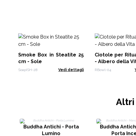
Smoke Box in Steatite 25
Ciotole per Ritu
cm - Sole
- Albero della Vi
SoapISH-28
Vedi dettagli
RBowl-04
Altr
Buddha Antichi - Porta
Buddha Antich
Lumino
Porta Inc