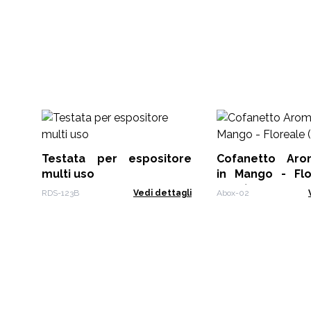
Testata per espositore
Cofanetto Aromaterapia
multi uso
in Mango - Flore
Posti)
RDS-123B
Vedi dettagli
Abox-02