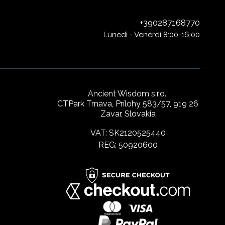
+390287168770
Lunedì - Venerdì 8:00-16:00
Ancient Wisdom s.r.o.,
CTPark Trnava, Prílohy 583/57, 919 26
Zavar, Slovakia
VAT: SK2120525440
REG: 50920600