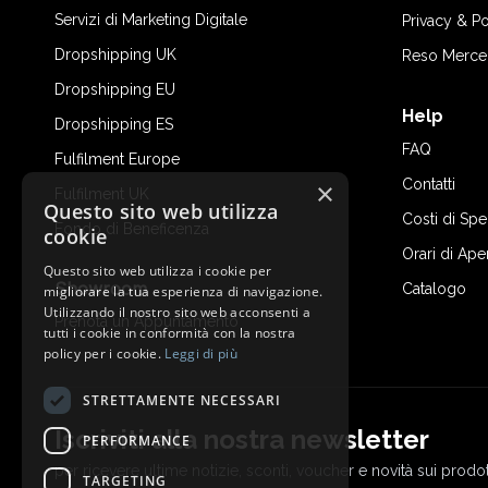
Servizi di Marketing Digitale
Privacy & Po
Dropshipping UK
Reso Merce
Dropshipping EU
Help
Dropshipping ES
FAQ
Fulfilment Europe
Contatti
×
Fulfilment UK
Questo sito web utilizza
Costi di Sp
Fondo di Beneficenza
cookie
Orari di Ape
Questo sito web utilizza i cookie per
Showroom
Catalogo
migliorare la tua esperienza di navigazione.
Utilizzando il nostro sito web acconsenti a
Prenota un Appuntamento
tutti i cookie in conformità con la nostra
policy per i cookie.
Leggi di più
STRETTAMENTE NECESSARI
Iscriviti alla nostra newsletter
PERFORMANCE
per ricevere ultime notizie, sconti, voucher e novità sui prodot
TARGETING