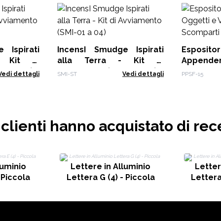
 Ispirati
IncensI Smudge Ispirati
Espos
- Kit di
alla Terra - Kit di
Appende
05 a 08)
Avviamento (SMI-01 a 04)
Vassoi
Vedi dettagli
SMI-ST
Vedi dettagli
PPSF-15
Scompart
i clienti hanno acquistato di rec
luminio
Lettere in Alluminio
Letter
 Piccola
Lettera G (4) - Piccola
Lettera