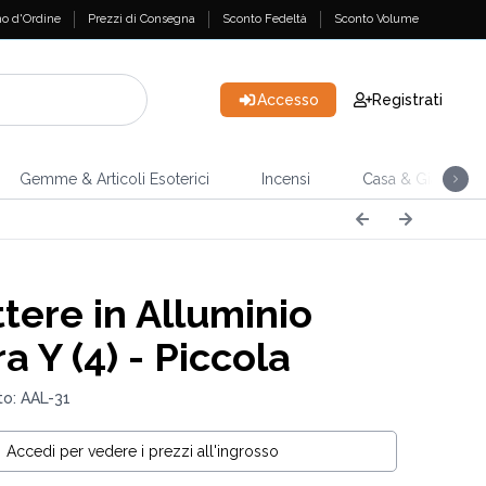
o d'Ordine
Prezzi di Consegna
Sconto Fedeltà
Sconto Volume
Accesso
Registrati
Gemme & Articoli Esoterici
Incensi
Casa & Giardino
tere in Alluminio
a Y (4) - Piccola
o: AAL-31
Accedi per vedere i prezzi all'ingrosso