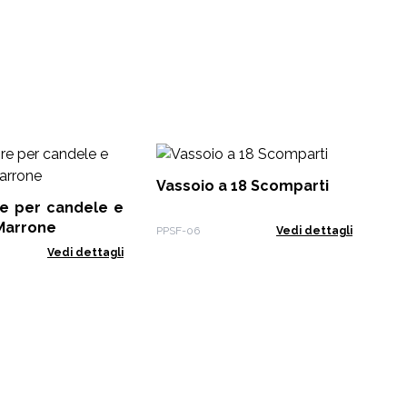
Ki
Ess
Vassoio a 18 Scomparti
re per candele e
EO-
 Marrone
PPSF-06
Vedi dettagli
Vedi dettagli