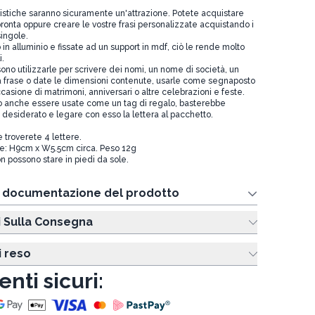
tistiche saranno sicuramente un'attrazione. Potete acquistare
ronta oppure creare le vostre frasi personalizzate acquistando i
singole.
in alluminio e fissate ad un support in mdf, ciò le rende molto
i.
ossono utilizzarle per scrivere dei nomi, un nome di società, un
a frase o date le dimensioni contenute, usarle come segnaposto
ccasione di matrimoni, anniversari o altre celebrazioni e feste.
o anche essere usate come un tag di regalo, basterebbe
o desiderato e legare con esso la lettera al pacchetto.
 troverete 4 lettere.
re: H9cm x W5.5cm circa. Peso 12g
on possono stare in piedi da sole.
e documentazione del prodotto
i Sulla Consegna
i reso
nti sicuri: