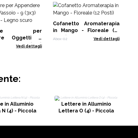
Ol
10
Cofanetto Aromaterapia
EO-
in Mango - Floreale (12
itore per
Posti)
re Oggetti e
Abox-02
Vedi dettagli
o - 9 (3x3)
Vedi dettagli
i - Legno scuro
ente:
e in Alluminio
Lettere in Alluminio
 N (4) - Piccola
Lettera O (4) - Piccola