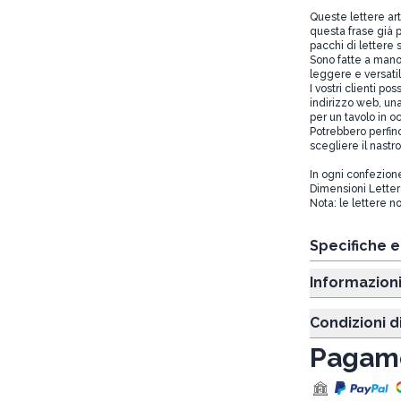
Queste lettere ar
questa frase già p
pacchi di lettere 
Sono fatte a mano 
leggere e versatil
I vostri clienti p
indirizzo web, un
per un tavolo in o
Potrebbero perfin
scegliere il nastr
In ogni confezione
Dimensioni Lette
Nota: le lettere n
Specifiche 
Informazion
Condizioni d
Pagame