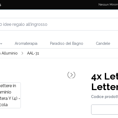
Nessun Minim
5
Aromaterapia
Paradiso del Bagno
Candele
n Alluminio
AAL-31
4x
Let
Letter
Codice prodott