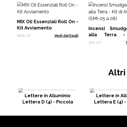
MIX Oli Essenziali Roll On -
Kit Avviamento
IncensI Smudge
alla Terra 
REBL-ST
Vedi dettagli
Avviamento (SMI-
SMI-ST2
Altr
Lettere in Alluminio
Lettere in Al
Lettera D (4) - Piccola
Lettera E (4) -